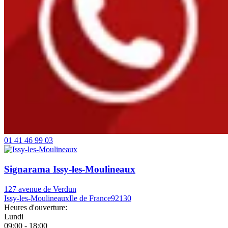
01 41 46 99 03
Signarama Issy-les-Moulineaux
127 avenue de Verdun
Issy-les-Moulineaux
Ile de France
92130
Heures d'ouverture:
Lundi
09:00 - 18:00