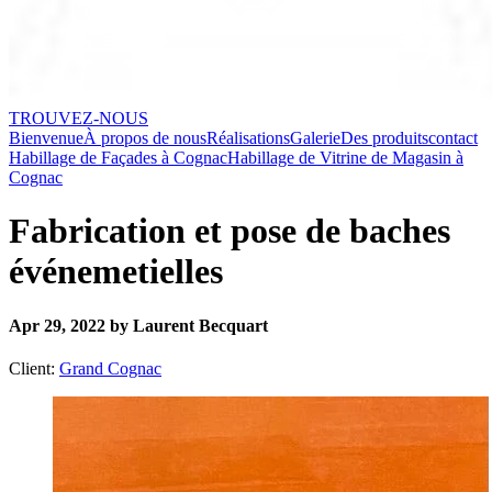
TROUVEZ-NOUS
Bienvenue
À propos de nous
Réalisations
Galerie
Des produits
contact
Habillage de Façades à Cognac
Habillage de Vitrine de Magasin à
Cognac
Fabrication et pose de baches
événemetielles
Apr 29, 2022 by Laurent Becquart
Client:
Grand Cognac