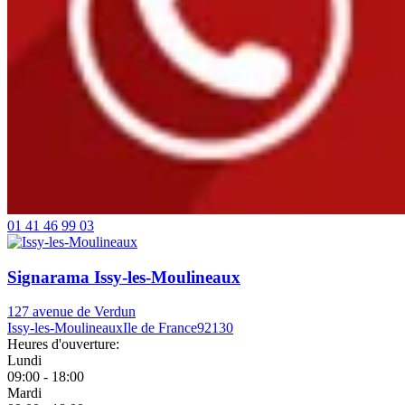
01 41 46 99 03
Signarama Issy-les-Moulineaux
127 avenue de Verdun
Issy-les-Moulineaux
Ile de France
92130
Heures d'ouverture:
Lundi
09:00 - 18:00
Mardi