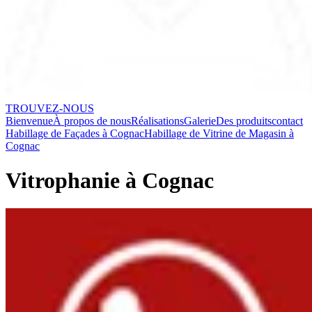
TROUVEZ-NOUS
Bienvenue
À propos de nous
Réalisations
Galerie
Des produits
contact
Habillage de Façades à Cognac
Habillage de Vitrine de Magasin à
Cognac
Vitrophanie à Cognac