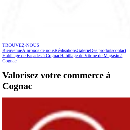
TROUVEZ-NOUS
Bienvenue
À propos de nous
Réalisations
Galerie
Des produits
contact
Habillage de Façades à Cognac
Habillage de Vitrine de Magasin à
Cognac
Valorisez votre commerce à
Cognac