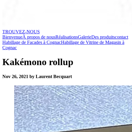
TROUVEZ-NOUS
Bienvenue
À propos de nous
Réalisations
Galerie
Des produits
contact
Habillage de Façades à Cognac
Habillage de Vitrine de Magasin à
Cognac
Kakémono rollup
Nov 26, 2021 by Laurent Becquart