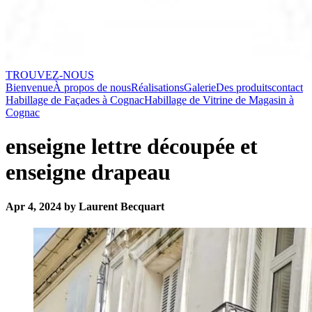
TROUVEZ-NOUS
Bienvenue
À propos de nous
Réalisations
Galerie
Des produits
contact
Habillage de Façades à Cognac
Habillage de Vitrine de Magasin à
Cognac
enseigne lettre découpée et
enseigne drapeau
Apr 4, 2024 by Laurent Becquart