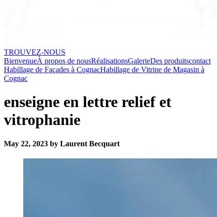
TROUVEZ-NOUS
Bienvenue
À propos de nous
Réalisations
Galerie
Des produits
contact
Habillage de Façades à Cognac
Habillage de Vitrine de Magasin à
Cognac
enseigne en lettre relief et
vitrophanie
May 22, 2023 by Laurent Becquart