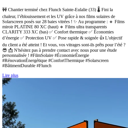
🚧 Chantier terminé chez Flunch Sainte-Eulalie (33) 🌡️ Fini la
chaleur, l’éblouissement et les UV grâce à nos films solaires de
Solarscreen posés sur 28 baies vitrées ! ✨ Au programme : 🔹 Films
miroir PLATINE 80 XC (haut) 🔹 Films ultra transparents
CLARITY 333 XC (bas) ✅ Confort thermique ✅ Économies
d’énergie ✅ Protection UV ✅ Pose rapide & soignée 👍 L'objectif
du client a été atteint ! Et vous, vos vitrages sont-ils prêts pour l’été ?
😎 📩 N'hésitez pas à prendre contact avec nous pour une étude
personnalisée ! #FilmSolaire #ÉconomieÉnergie
#RénovationÉnergétique #ConfortThermique #Solarscreen
#BâtimentDurable #Flunch
Lire plus