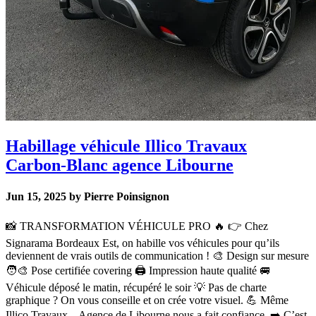
Habillage véhicule Illico Travaux
Carbon-Blanc agence Libourne
Jun 15, 2025 by Pierre Poinsignon
📸 TRANSFORMATION VÉHICULE PRO 🔥 👉 Chez
Signarama Bordeaux Est, on habille vos véhicules pour qu’ils
deviennent de vrais outils de communication ! 🎨 Design sur mesure
🧑‍🎨 Pose certifiée covering 🖨️ Impression haute qualité 🚐
Véhicule déposé le matin, récupéré le soir 💡 Pas de charte
graphique ? On vous conseille et on crée votre visuel. 💪 Même
Illico Travaux – Agence de Libourne nous a fait confiance. ➡️ C’est