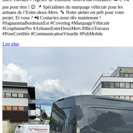
pas pour rien ! 😉 📍 Spécialistes du marquage véhicule pour les
artisans de l’Entre-deux-Mers. 🔧 Notre atelier est prêt pour votre
projet. Et vous ? 📲 Contactez-nous dès maintenant !
#SignaramaBordeauxEst #Covering #MarquageVéhicule
#GraphismePro #ArtisansEntreDeuxMers #IllicoTravaux
#PoseCertifiée #CommunicationVisuelle #PubMobile
Lire plus