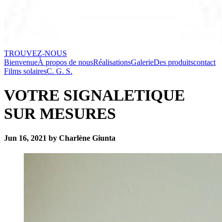
TROUVEZ-NOUS
Bienvenue
À propos de nous
Réalisations
Galerie
Des produits
contact
Films solaires
C. G. S.
VOTRE SIGNALETIQUE
SUR MESURES
Jun 16, 2021 by Charlène Giunta