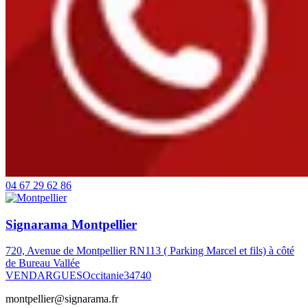
04 67 29 62 86
Signarama Montpellier
720, Avenue de Montpellier RN113 ( Parking Marcel et fils) à côté
de Bureau Vallée
VENDARGUES
Occitanie
34740
montpellier@signarama.fr