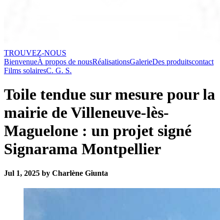
TROUVEZ-NOUS
Bienvenue
À propos de nous
Réalisations
Galerie
Des produits
contact
Films solaires
C. G. S.
Toile tendue sur mesure pour la
mairie de Villeneuve-lès-
Maguelone : un projet signé
Signarama Montpellier
Jul 1, 2025 by Charlène Giunta