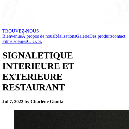
TROUVEZ-NOUS
Bienvenue
À propos de nous
Réalisations
Galerie
Des produits
contact
Films solaires
C. G. S.
SIGNALETIQUE
INTERIEURE ET
EXTERIEURE
RESTAURANT
Jul 7, 2022 by Charlène Giunta