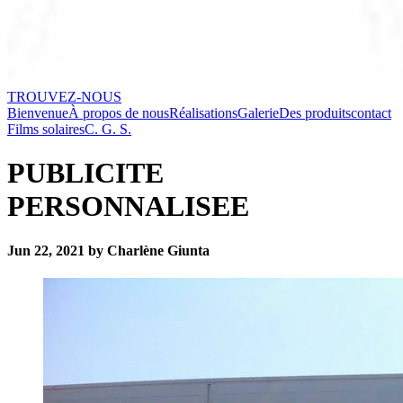
TROUVEZ-NOUS
Bienvenue
À propos de nous
Réalisations
Galerie
Des produits
contact
Films solaires
C. G. S.
PUBLICITE
PERSONNALISEE
Jun 22, 2021 by Charlène Giunta