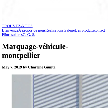
TROUVEZ-NOUS
Bienvenue
À propos de nous
Réalisations
Galerie
Des produits
contact
Films solaires
C. G. S.
Marquage-véhicule-
montpellier
May 7, 2019 by Charlène Giunta