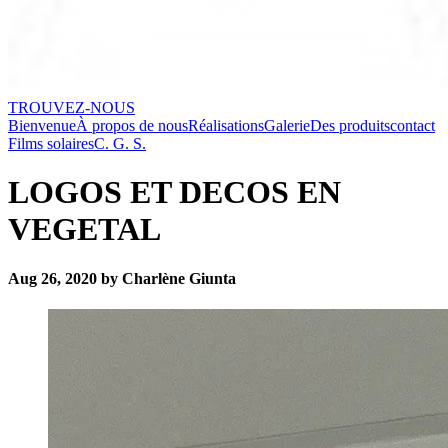
TROUVEZ-NOUS
Bienvenue
À propos de nous
Réalisations
Galerie
Des produits
contact
Films solaires
C. G. S.
LOGOS ET DECOS EN
VEGETAL
Aug 26, 2020 by Charlène Giunta