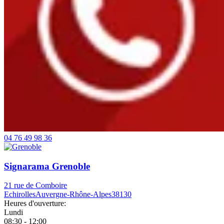
04 76 49 98 36
Signarama Grenoble
21 rue de Comboire
Echirolles
Auvergne-Rhône-Alpes
38130
Heures d'ouverture:
Lundi
08:30 - 12:00