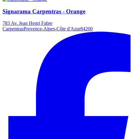
Signarama Carpentras - Orange
783 Av. Jean Henri Fabre
Carpentras
Provence-Alpes-Côte d'Azur
84200