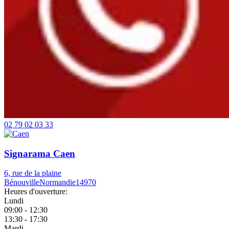
02 79 02 03 33
Signarama Caen
6, rue de la plaine
Bénouville
Normandie
14970
Heures d'ouverture:
Lundi
09:00 - 12:30
13:30 - 17:30
Mardi