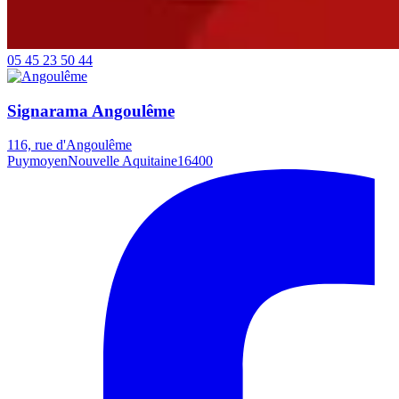
05 45 23 50 44
Signarama Angoulême
116, rue d'Angoulême
Puymoyen
Nouvelle Aquitaine
16400