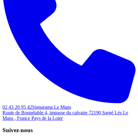
02 43 20 95 42
Signarama Le Mans
Route de Bonnétable 4, impasse du calvaire
72190
Sargé Lès Le
Mans , France
Pays de la Loire
Suivez-nous