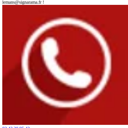
lemans@signarama.fr !