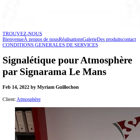
TROUVEZ-NOUS
Bienvenue
À propos de nous
Réalisations
Galerie
Des produits
contact
CONDITIONS GENERALES DE SERVICES
Signalétique pour Atmosphère
par Signarama Le Mans
Feb 14, 2022 by Myriam Guillochon
Client:
Atmosphère