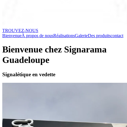
TROUVEZ-NOUS
Bienvenue
À propos de nous
Réalisations
Galerie
Des produits
contact
Bienvenue chez Signarama
Guadeloupe
Signalétique en vedette